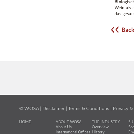
Biologis
Wein als 
das gesam
© WOSA |
Disclaimer
|
Terms & Conditions
|
Privacy &
HOME
ABOUT WOSA
THE INDUSTRY
SU
About Us
Overview
Soc
International Offices
History
Env